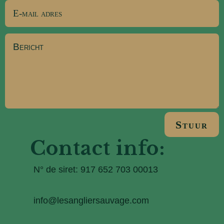
Stuur
Contact info:
N° de siret: 917 652 703 00013
info@lesangliersauvage.com