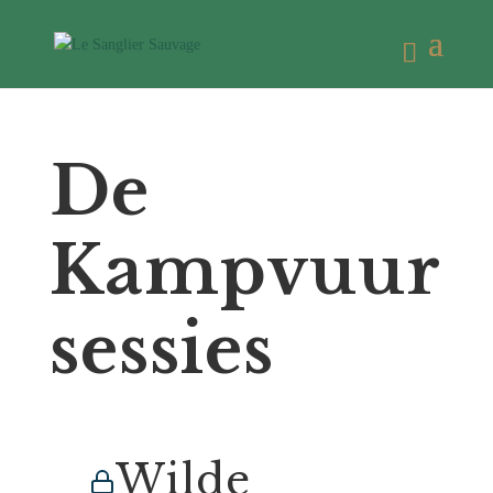
De
Kampvuur
sessies
Wilde