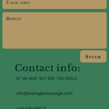
Stuur
Contact info:
N° de siret: 917 652 703 00013
info@lesangliersauvage.com
+33 640198171