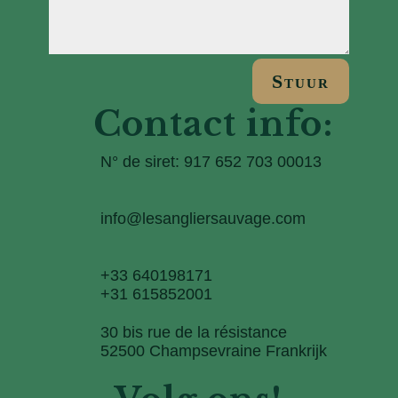
Stuur
Contact info:
N° de siret: 917 652 703 00013
info@lesangliersauvage.com
+33 640198171
+31 615852001
30 bis rue de la résistance
52500 Champsevraine Frankrijk