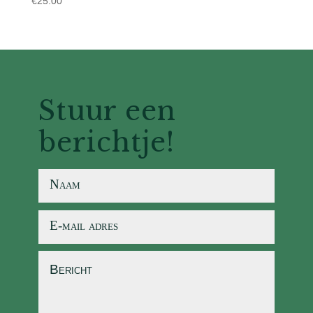
€
25.00
Stuur een
berichtje!